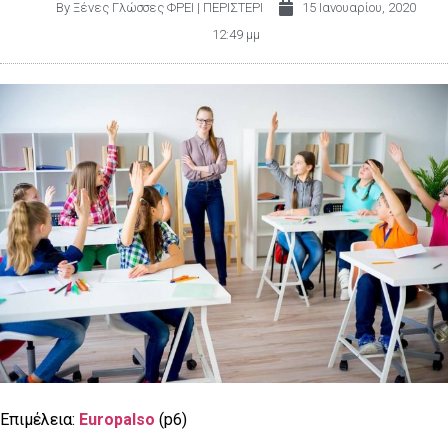
By
Ξένες Γλώσσες ΦΡΕΙ | ΠΕΡΙΣΤΕΡΙ
15 Ιανουαρίου, 2020
12:49 μμ
Επιμέλεια:
Europalso
(p6)