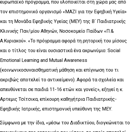
ευρωπαϊκό πρόγραμμα, που υλοποιείται στη χώρα μας από
τον επιστημονικό οργανισμό «ΜΑΖΙ για την Εφηβική Υγεία»
και τη Μονάδα Εφηβικής Υγείας (ΜΕΥ) της Β΄ Παιδιατρικής
Κλινικής Παν/μίου Αθηνών, Νοσοκομείο Παίδων «Π.&
Α.Κυριακού». «Το πρόγραμμα αφορά τη ρητορική του μίσους
και ο τίτλος του είναι ουσιαστικά ένα ακρωνύμιο: Social
Emotional Learning and Mutual Awareness
(κοινωνικοσυναισθηματική μάθηση και επίγνωση του τι
ακριβώς αποτελεί το αντικείμενο). Αφορά τα σχολεία και
απευθύνεται σε παιδιά 11-16 ετών και γονείς», εξηγεί η κ.
Αρτεμις Τσίτσικα, επίκουρη καθηγήτρια Παιδιατρικής-
Εφηβικής Ιατρικής, επιστημονική υπεύθυνη της ΜΕΥ.
Σύμφωνα με την ίδια, «μέσω του Διαδικτύου, διογκώνεται το