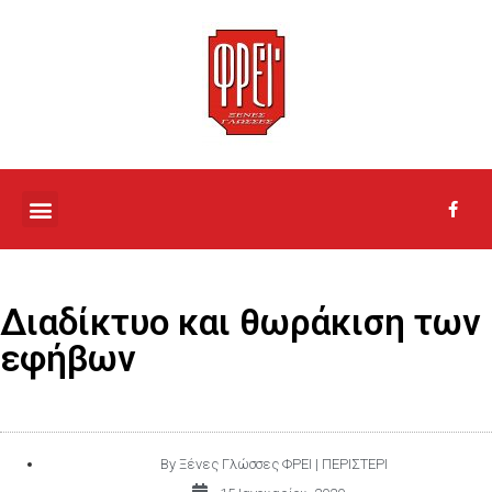
ΤΟ ΣΧΟΛΕΙΟ ΜΑΣ
Διαδίκτυο και θωράκιση των
εφήβων
By
Ξένες Γλώσσες ΦΡΕΙ | ΠΕΡΙΣΤΕΡΙ